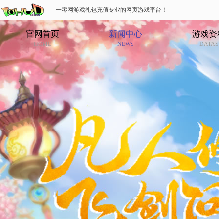
一零网游戏礼包充值专业的网页游戏平台！
官网首页
新闻中心
游戏资
HOME
NEWS
DATAS